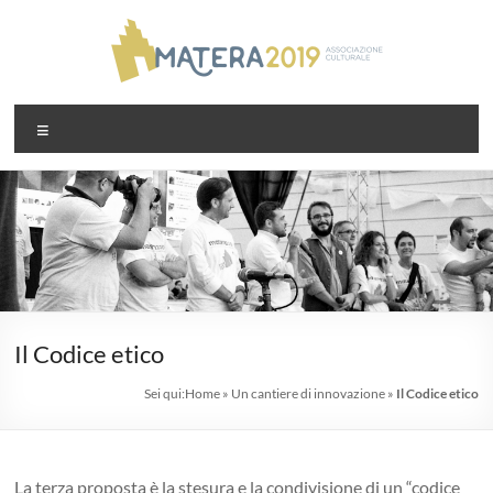
Salta
al
contenuto
Associazione
Menu
Matera2019
Il Codice etico
Sei qui:
Home
»
Un cantiere di innovazione
»
Il Codice etico
La terza proposta è la stesura e la condivisione di un “codice