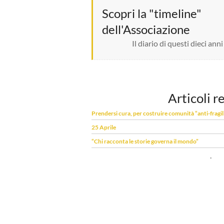
Scopri la "timeline"
dell'Associazione
Il diario di questi dieci anni
Articoli r
Prendersi cura, per costruire comunità “anti-fragil
25 Aprile
“Chi racconta le storie governa il mondo”
.