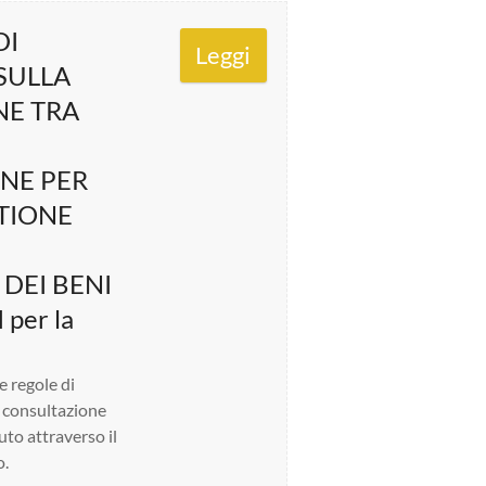
DI
Leggi
SULLA
E TRA
NE PER
STIONE
DEI BENI
per la
e regole di
i consultazione
uto attraverso il
o.