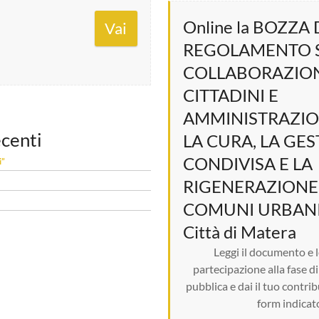
Online la BOZZA 
Vai
REGOLAMENTO 
COLLABORAZION
CITTADINI E
AMMINISTRAZIO
ecenti
LA CURA, LA GE
CONDIVISA E LA
i”
RIGENERAZIONE 
COMUNI URBANI 
Città di Matera
Leggi il documento e l
partecipazione alla fase d
pubblica e dai il tuo contrib
form indicat