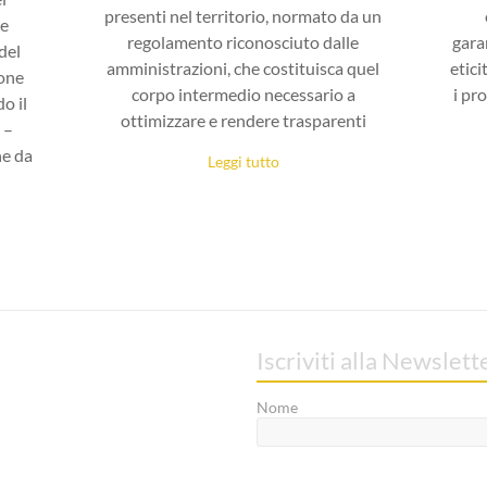
presenti nel territorio, normato da un
te
regolamento riconosciuto dalle
gara
del
amministrazioni, che costituisca quel
etici
ione
corpo intermedio necessario a
i pr
o il
ottimizzare e rendere trasparenti
 –
he da
Leggi tutto
Iscriviti alla Newslett
Nome