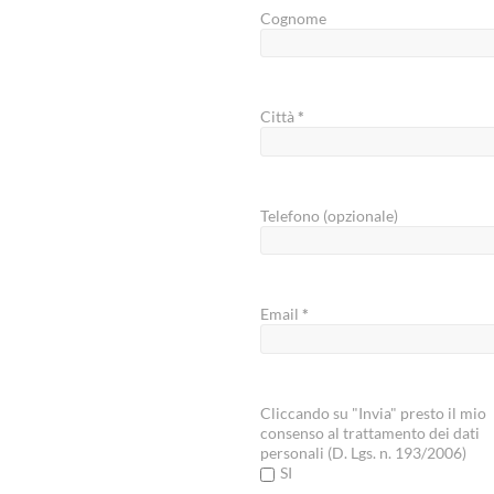
Cognome
Città
*
Telefono (opzionale)
Email
*
Cliccando su "Invia" presto il mio
consenso al trattamento dei dati
personali (D. Lgs. n. 193/2006)
SI