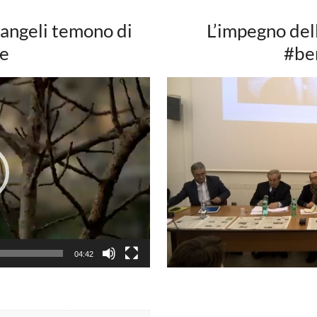
i angeli temono di
L’impegno dell
e
#be
04:42