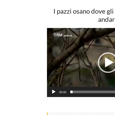
I pazzi osano dove gl
andar
Video
Player
00:00