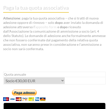
Paga la tua quota associativa
Attenzione
: paga la tua quota associativa – che si tratti di nuova
adesione oppore di rinnovo – solo
dopo
aver inviato la domanda di
adesione attraverso l’
apposito form
e
dopo
ricevuto
dall’Associazione la comunicazione di ammissione a socio (art. 4
dello Statuto). Le domande di adesione anche formalmente ammesse
che non fossero confermate dal pagamento della relativa quota
associativa, non saranno prese in considerazione e l’ammissione a
socio non sarà confermata.
Quota annuale