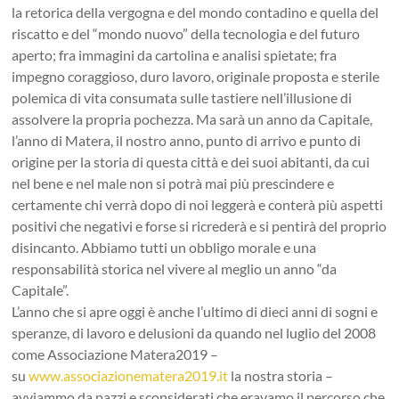
la retorica della vergogna e del mondo contadino e quella del
riscatto e del “mondo nuovo” della tecnologia e del futuro
aperto; fra immagini da cartolina e analisi spietate; fra
impegno coraggioso, duro lavoro, originale proposta e sterile
polemica di vita consumata sulle tastiere nell’illusione di
assolvere la propria pochezza. Ma sarà un anno da Capitale,
l’anno di Matera, il nostro anno, punto di arrivo e punto di
origine per la storia di questa città e dei suoi abitanti, da cui
nel bene e nel male non si potrà mai più prescindere e
certamente chi verrà dopo di noi leggerà e conterà più aspetti
positivi che negativi e forse si ricrederà e si pentirà del proprio
disincanto. Abbiamo tutti un obbligo morale e una
responsabilità storica nel vivere al meglio un anno “da
Capitale”.
L’anno che si apre oggi è anche l’ultimo di dieci anni di sogni e
speranze, di lavoro e delusioni da quando nel luglio del 2008
come Associazione Matera2019 –
su
www.associazionematera2019.it
la nostra storia –
avviammo da pazzi e sconsiderati che eravamo il percorso che