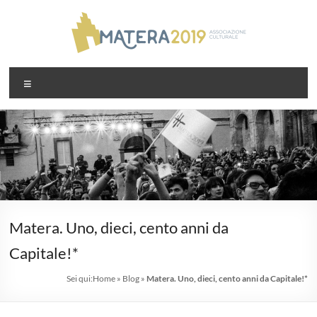
Salta
al
contenuto
Associazione
Menu
Matera2019
Matera. Uno, dieci, cento anni da
Capitale!*
Sei qui:
Home
»
Blog
»
Matera. Uno, dieci, cento anni da Capitale!*