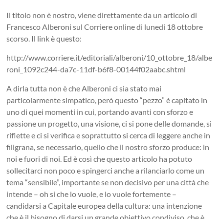
Il titolo non è nostro, viene direttamente da un articolo di
Francesco Alberoni sul Corriere online di lunedi 18 ottobre
scorso. Il link è questo:
http://www.corriere.it/editoriali/alberoni/10_ottobre_18/albe
roni_1092c244-da7c-11df-b6f8-00144f02aabc.shtml
A dirla tutta non è che Alberoni ci sia stato mai
particolarmente simpatico, però questo “pezzo” è capitato in
uno di quei momenti in cui, portando avanti con sforzo e
passione un progetto, una visione, ci si pone delle domande, si
riflette e ci si verifica e soprattutto si cerca di leggere anche in
filigrana, se necessario, quello che il nostro sforzo produce: in
noi e fuori di noi. Ed è così che questo articolo ha potuto
sollecitarci non poco e spingerci anche a rilanciarlo come un
tema “sensibile”, importante se non decisivo per una città che
intende – oh si che lo vuole, e lo vuole fortemente –
candidarsi a Capitale europea della cultura: una intenzione
che è il bisogno di darsi un grande obiettivo condiviso, che è