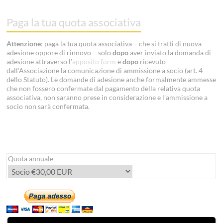
Paga la tua quota associativa
Attenzione
: paga la tua quota associativa – che si tratti di nuova
adesione oppore di rinnovo – solo
dopo
aver inviato la domanda di
adesione attraverso l’
apposito form
e
dopo
ricevuto
dall’Associazione la comunicazione di ammissione a socio (art. 4
dello Statuto). Le domande di adesione anche formalmente ammesse
che non fossero confermate dal pagamento della relativa quota
associativa, non saranno prese in considerazione e l’ammissione a
socio non sarà confermata.
Quota annuale