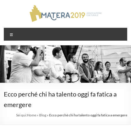
Salta
al
contenuto
Associazione
Menu
Matera2019
Ecco perché chi ha talento oggi fa fatica a
emergere
Sei qui:
Home
»
Blog
»
Ecco perché chi ha talento oggi fa fatica a emergere