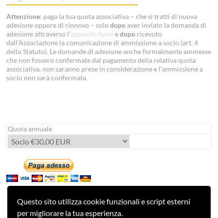
Attenzione
: paga la tua quota associativa – che si tratti di nuova
adesione oppore di rinnovo – solo
dopo
aver inviato la domanda di
adesione attraverso l’
apposito form
e
dopo
ricevuto
dall’Associazione la comunicazione di ammissione a socio (art. 4
dello Statuto). Le domande di adesione anche formalmente ammesse
che non fossero confermate dal pagamento della relativa quota
associativa, non saranno prese in considerazione e l’ammissione a
socio non sarà confermata.
Quota annuale
Questo sito utilizza cookie funzionali e script esterni
per migliorare la tua esperienza.