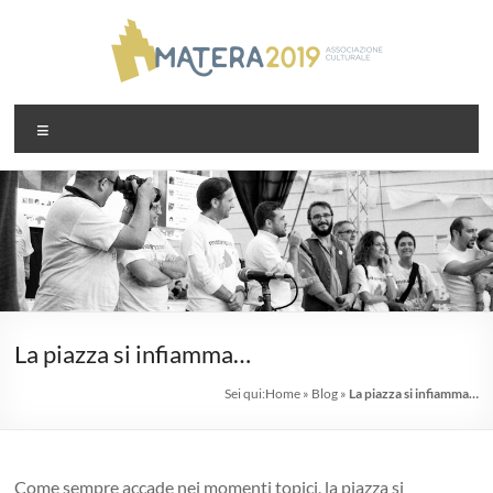
Salta
al
contenuto
Associazione
Menu
Matera2019
La piazza si infiamma…
Sei qui:
Home
»
Blog
»
La piazza si infiamma…
Come sempre accade nei momenti topici, la piazza si