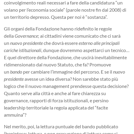
coinvolgimento reali necessari a fare della candidatura “un
volano per l’economia sociale” (parole nostre fin dal 2008) di
un territorio depresso. Questa per noi è “sostanza”.
Gli organi della Fondazione hanno ridefinito le regole
della
Governance
; ai cittadini viene comunicato che ci sarà
un
nuovo presidente
che dovrà essere
esterno alle
principali
cariche istituzionali
, dunque dovremmo aspettarci un tecnico…
E quel direttore della Fondazione, che uscirà inevitabilmente
ridimensionato dal nuovo Statuto, che fa? Promuove
un
bando
per cambiare l’immagine del percorso. E se il
nuovo
presidente
avesse un idea diversa? Non sarebbe stato più
logico che il nuovo management prendesse questa decisione?
Quanto serve alla città e anche al fare chiarezza su
governance, rapporti di forza istituzionali, e persino
leadership territoriale la regola applicata del “facite
ammuina”?
Nel merito, poi, la lettura puntuale del bando pubblicato
(beninteso: lettura, e non presunzione di lettura come si